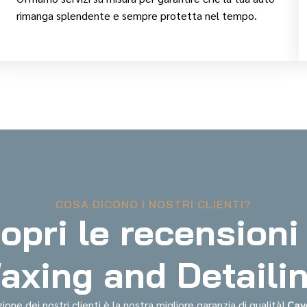
rimanga splendente e sempre protetta nel tempo.
COSA DICONO I NOSTRI CLIENTI?
opri le recensioni
xing and Detaili
ione dei nostri clienti è la nostra migliore garanzia di qualità!
Cav