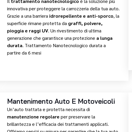
Il
trattamento nanotecnologico
è la soluzione più
innovativa per proteggere la carrozzeria della tua auto.
Grazie a una barriera
idrorepellente e anti-sporco
, la
superficie rimane protetta da
graffi, polvere,
pioggia e raggi UV
. Un rivestimento di ultima
generazione che garantisce una protezione
a lunga
durata
. Trattamento Nanotecnologico durata a
partire da 6 mesi
Mantenimento Auto E Motoveicoli
Un’auto trattata e protetta necessita di
manutenzione regolare
per preservare la
brillantezza e l’efficacia dei trattamenti applicati.
Offriamo servizi su misura per garantire che la tua auto