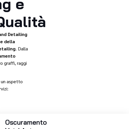
ng e
Qualità
nd Detailing
ne della
etailing
. Dalla
amento
 graffi, raggi
n un aspetto
vizi:
Oscuramento