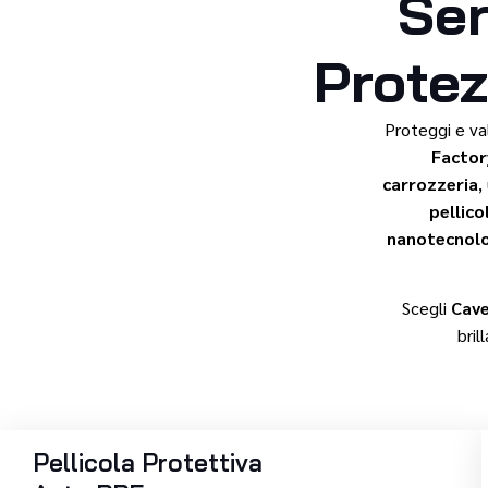
Ser
Protez
Proteggi e va
Factor
carrozzeria
,
pellico
nanotecnol
Scegli
Cav
bril
Pellicola Protettiva