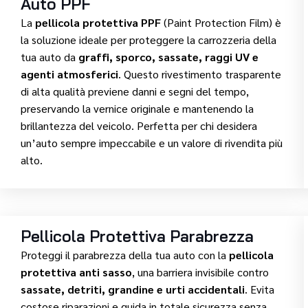
Auto PPF
La
pellicola protettiva PPF
(Paint Protection Film) è
la soluzione ideale per proteggere la carrozzeria della
tua auto da
graffi, sporco, sassate, raggi UV e
agenti atmosferici
. Questo rivestimento trasparente
di alta qualità previene danni e segni del tempo,
preservando la vernice originale e mantenendo la
brillantezza del veicolo. Perfetta per chi desidera
un’auto sempre impeccabile e un valore di rivendita più
alto.
Pellicola Protettiva Parabrezza
Proteggi il parabrezza della tua auto con la
pellicola
protettiva anti sasso
, una barriera invisibile contro
sassate, detriti, grandine e urti accidentali
. Evita
costose riparazioni e guida in totale sicurezza senza