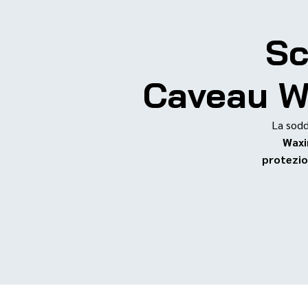
Sc
Caveau Wa
La soddi
Waxi
protezio