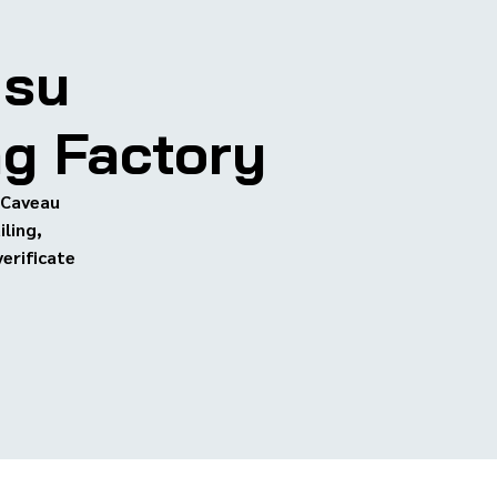
 su
ng Factory
Caveau
iling,
verificate