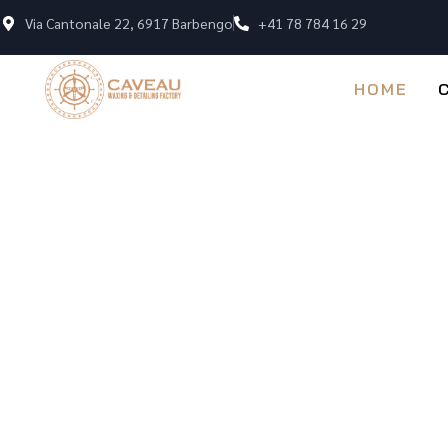
Via Cantonale 22, 6917 Barbengo
+41 78 784 16 29
HOME
CAVEAU WAXING AND DETAILING FACTORY
IL POSTO GIUSTO
CURA DELLE TUE